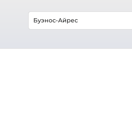
Буэнос-Айрес
В Аргентине каждый путешественник най
страны и ледники Патагонии; любители
знаменитые вина мальбек из провинции М
ресторанами, магазинами и ночными кл
Природа