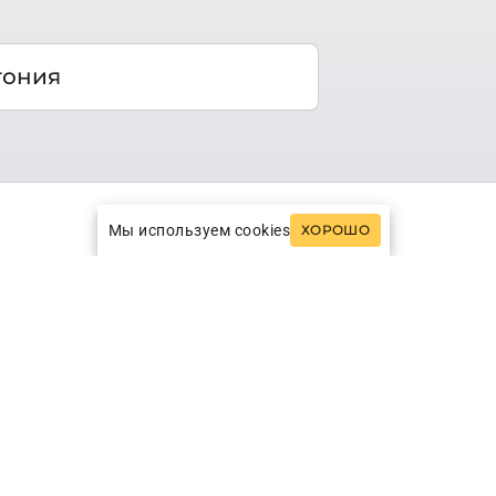
гония
Мы используем cookies
ХОРОШО
иключений - каньоны северо-запада
Игуасу; гурманам придутся по вкусу
ых, ждет Буэнос-Айрес с его