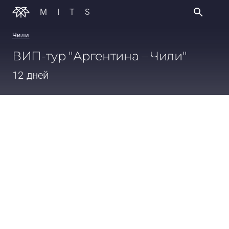
MITS
Чили
ВИП-тур "Аргентина – Чили"
12 дней