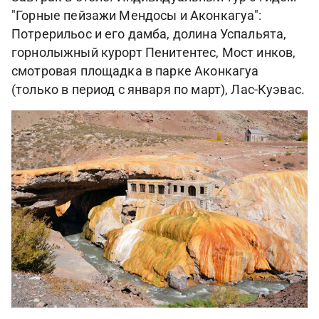
"Горные пейзажи Мендосы и Аконкагуа":
Потрерильос и его дамба, долина Успальята,
горнолыжный курорт Пенитентес, Мост инков,
смотровая площадка в парке Аконкагуа
(только в период с января по март), Лас-Куэвас.