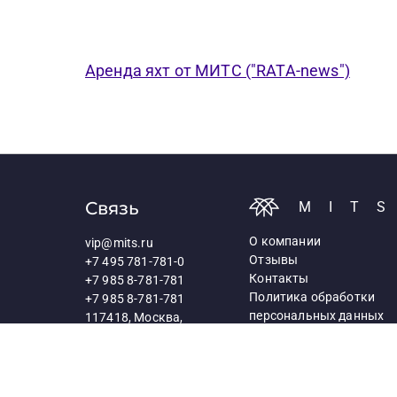
Аренда яхт от МИТС ("RATA-news")
Связь
MIT
О компании
vip@mits.ru
Отзывы
+7 495 781-781-0
Контакты
+7 985 8-781-781
Политика обработки
+7 985 8-781-781
персональных данных
117418, Москва,
Профсоюзная ул., д.25а
Схема проезда