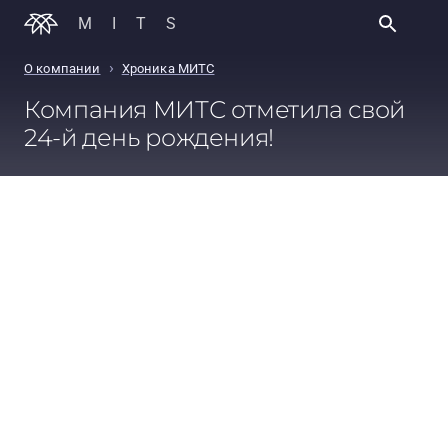
MITS
›
О компании
Хроника МИТС
Компания МИТС отметила свой
24-й день рождения!