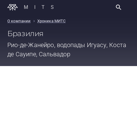
MITS
›
О компании
Хроника МИТС
Бразилия
Рио-де-Жанейро, водопады Игуасу, Коста
де Сауипе, Сальвадор