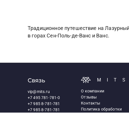
Традиционное путешествие на Лазурный 
в горах Сен-Поль-де-Ванс и Ванс.
Связь
MIT
О компании
vip@mits.ru
Отзывы
+7 495 781-781-0
Контакты
+7 985 8-781-781
Политика обработки
+7 985 8-781-781
персональных данных
117418, Москва,
Профсоюзная ул., д.25а
Схема проезда