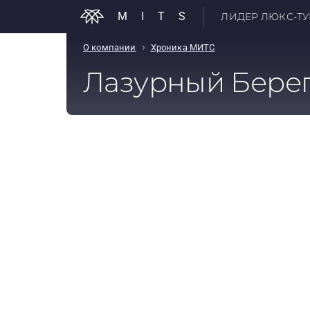
MITS
ЛИДЕР ЛЮКС-ТУР
›
О компании
Хроника МИТС
Лазурный Бере