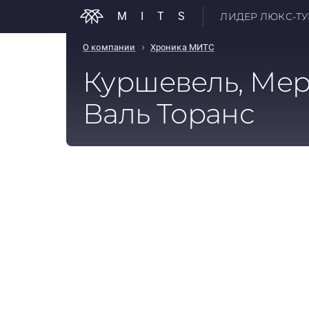
MITS
ЛИДЕР ЛЮКС-ТУР
›
О компании
Хроника МИТС
Куршевель, Мер
Валь Торанс