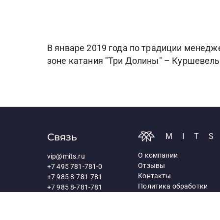
В январе 2019 года по традиции менед
зоне катания "Три Долины" – Куршевель
Связь
MIT
О компании
vip@mits.ru
Отзывы
+7 495 781-781-0
Контакты
+7 985 8-781-781
Политика обработки
+7 985 8-781-781
персональных данных
117418, Москва,
Профсоюзная ул., д.25а
Схема проезда