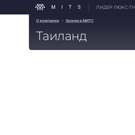
MITS
ЛИДЕР ЛЮКС-ТУР
›
О компании
Хроника МИТС
Таиланд