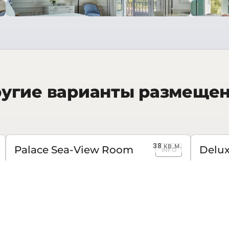
угие варианты размеще
38
кв.м.
Palace Sea-View Room
Delux
INFO
ЗАПРОСИТЬ СТОИМОСТЬ
56
кв.м.
Four Seasons Sea-View
Four 
INFO