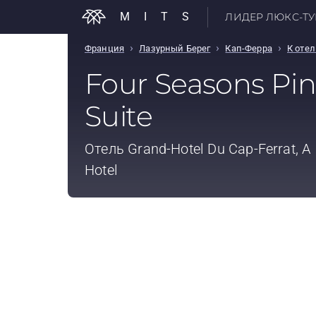
MITS
ЛИДЕР ЛЮКС-ТУР
›
›
›
Франция
Лазурный Берег
Кап-Ферра
К оте
Four Seasons Pi
Suite
Отель
Grand-Hotel Du Cap-Ferrat, A
Hotel