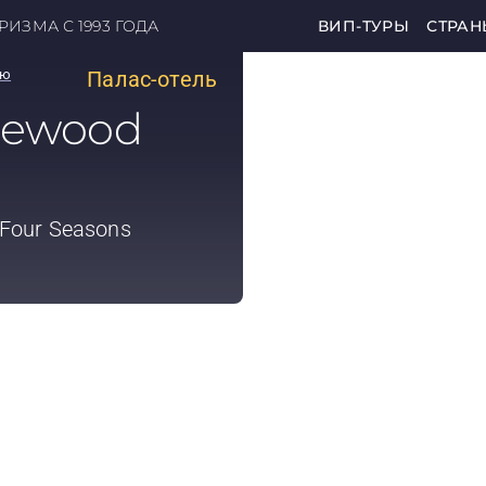
ИЗМА С 1993 ГОДА
ВИП-ТУРЫ
СТРАН
лю
Палас-отель
newood
 Four Seasons