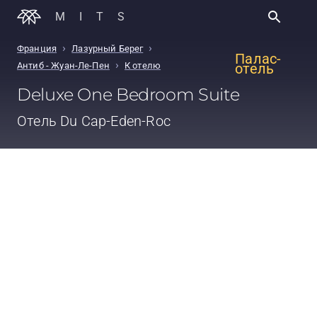
MITS
›
›
Франция
Лазурный Берег
Палас-
›
Антиб - Жуан-Ле-Пен
К отелю
отель
Deluxe One Bedroom Suite
Отель
Du Cap-Eden-Roc