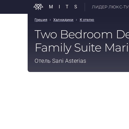
MITS
ЛИДЕР ЛЮКС-ТУР
›
›
Греция
Халкидики
К отелю
Two Bedroom De
Family Suite Mar
Отель
Sani Asterias