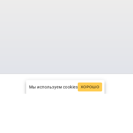
Мы используем cookies
ХОРОШО
вых в Ионическом море. Закинф славится
ами, кристально чистой водой,
мками.
ий вид морских черепах каретта-