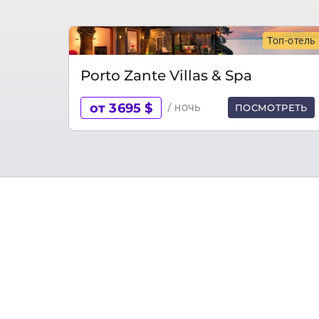
Топ-отель
Porto Zante Villas & Spa
от 3695 $
/ ночь
ПОСМОТРЕТЬ
Остров Закинф называют «Цветком Восто
своими впечатляющими горными пейзажа
традиционными деревнями с каменными 
На острове расположен Национальный мо