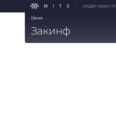
MITS
ЛИДЕР ЛЮКС-ТУР
Греция
Закинф