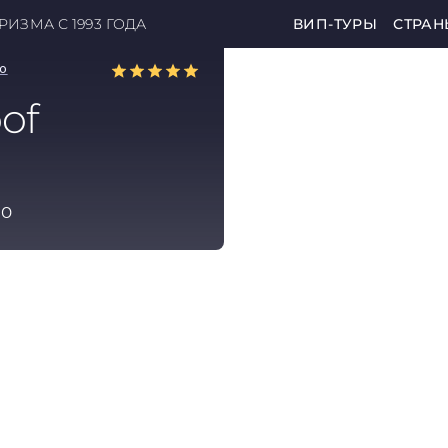
ИЗМА С 1993 ГОДА
ВИП-ТУРЫ
СТРАН
лю
of
lo