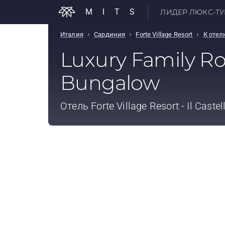
MITS
ЛИДЕР ЛЮКС-ТУР
›
›
›
Италия
Сардиния
Forte Village Resort
К оте
Luxury Family Ro
Bungalow
Отель
Forte Village Resort - Il Castel