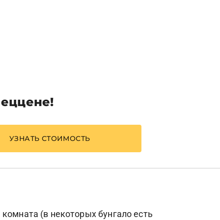
пеццене!
УЗНАТЬ СТОИМОСТЬ
 комната (в некоторых бунгало есть