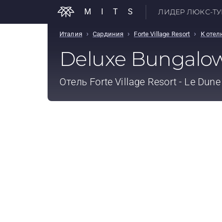
MITS
ЛИДЕР ЛЮКС-ТУР
›
›
›
Италия
Сардиния
Forte Village Resort
К оте
Deluxe Bungalo
Отель
Forte Village Resort - Le Dune