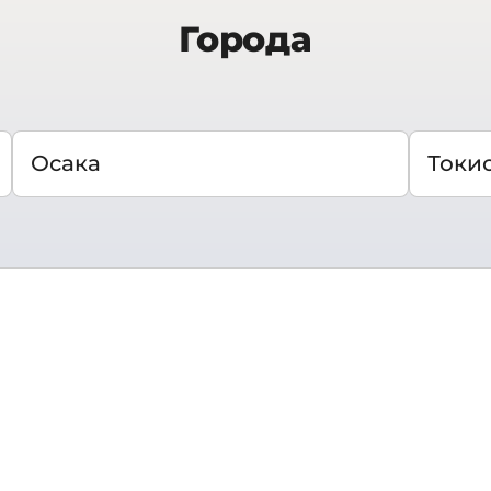
Города
Осака
Токи
а ли не самые частые ассоциации, которые возникаю
граничивается. На островах Японии – четырех круп
все лучшие традиции, пронесенные японцами через в
еса природы – коралловые рифы Окинавы, цветущие
пура в Киото и лапша рамён в Осаке.