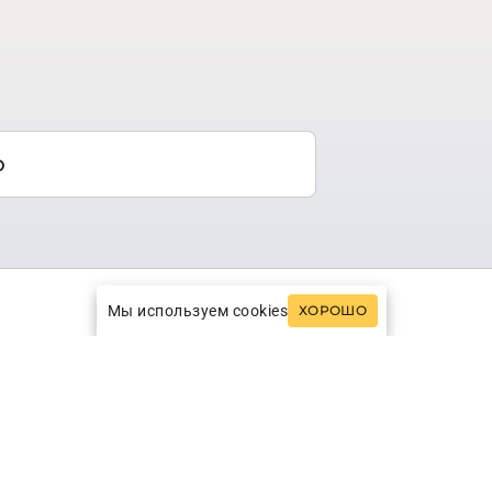
о
Мы используем cookies
ХОРОШО
т при упоминании о Японии. И все же
ных (Хоккайдо, Хонсю, Сикоку и Кюсю) и
ека. Богатая культура – храмы, музеи,
 сакуры и снежные склоны Нагано;