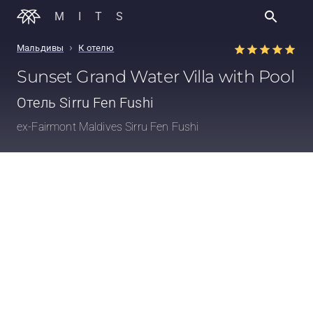
MITS
›
Мальдивы
К отелю
Sunset Grand Water Villa with Pool
Отель
Sirru Fen Fushi
ex-Fairmont Maldives Sirru Fen Fushi