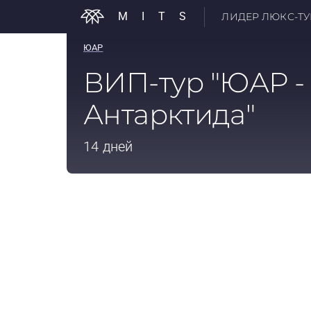
MITS
ЛИДЕР ЛЮКС-ТУР
ЮАР
ВИП-тур "ЮАР -
Антарктида"
14 дней