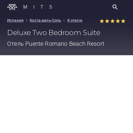
MITS
›
›
Испания
Коста-дель-Соль
К отелю
Deluxe Two Bedroom Suite
Отель
Puente Romano Beach Resort