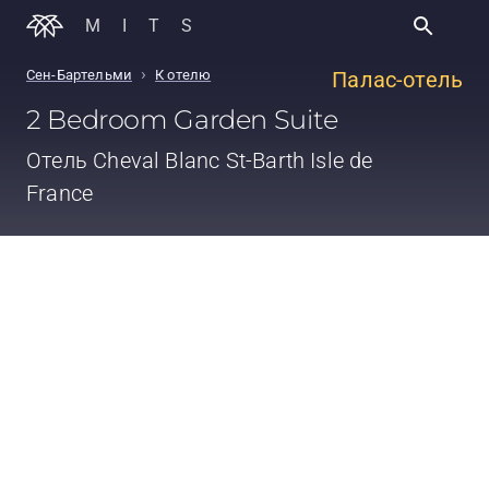
MITS
›
Сен-Бартельми
К отелю
Палас-отель
2 Bedroom Garden Suite
Отель
Cheval Blanc St-Barth Isle de
France