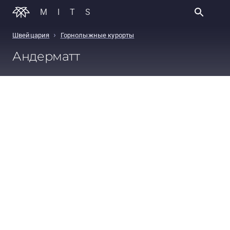
MITS
›
Швейцария
Горнолыжные курорты
Андерматт