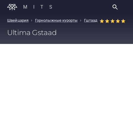
MITS
›
›
Швейцария
Горнолыжные курорты
Гштаад
Ultima Gstaad