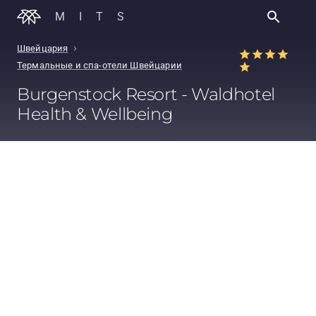
MITS
›
Швейцария
Термальные и спа-отели Швейцарии
Burgenstock Resort - Waldhotel
Health & Wellbeing