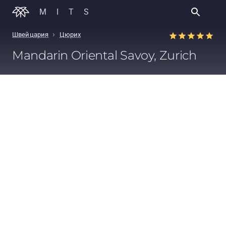
MITS
›
Швейцария
Цюрих
Mandarin Oriental Savoy, Zurich