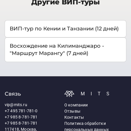
Другие ВИП-туры
ВИП-тур по Кении и Танзании (12 дней)
Восхождение на Килиманджаро -
"Маршрут Марангу" (7 дней)
Связь
MITS
vip@mits.ru
О компании
+7 495 781-781-0
Отзывы
+7 985 8-781-781
Контакты
+7 985 8-781-781
Политика обработки
117418, Москва,
персональных данных