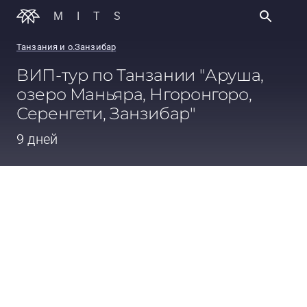
MITS
Танзания и о.Занзибар
ВИП-тур по Танзании "Аруша,
озеро Маньяра, Нгоронгоро,
Серенгети, Занзибар"
9 дней