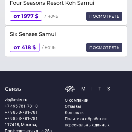
Four Seasons Resort Koh Samui
от 1977 $
/ ночь
ПОСМОТРЕТЬ
Six Senses Samui
от 418 $
/ ночь
ПОСМОТРЕТЬ
Связь
MITS
vip@mits.ru
О компании
+7 495 781-781-0
Отзывы
+7 985 8-781-781
Контакты
+7 985 8-781-781
Политика обработки
117418, Москва,
персональных данных
Профсоюзная ул., д.25а