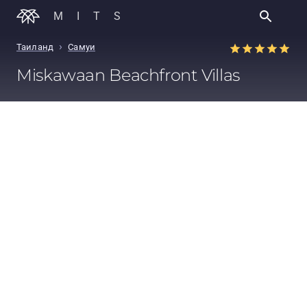
MITS
›
Таиланд
Самуи
Miskawaan Beachfront Villas