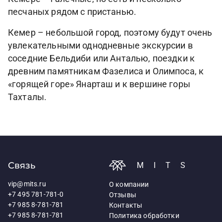
песчаных рядом с пристанью.
Кемер – небольшой город, поэтому будут очень
увлекательными однодневные экскурсии в
соседние Бельдиби или Анталью, поездки к
древним памятникам Фазелиса и Олимпоса, к
«горящей горе» Янарташ и к вершине горы
Тахталы.
Связь
MITS
vip@mits.ru
О компании
+7 495 781-781-0
Отзывы
+7 985 8-781-781
Контакты
+7 985 8-781-781
Политика обработки