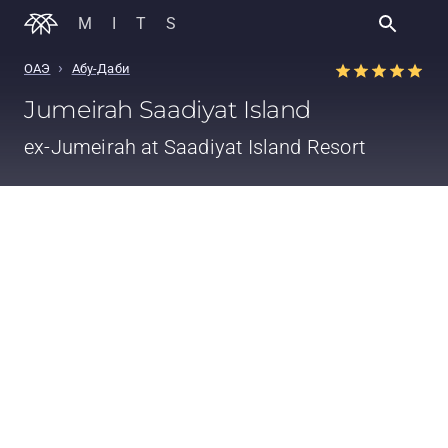
MITS
›
ОАЭ
Абу-Даби
Jumeirah Saadiyat Island
ex-Jumeirah at Saadiyat Island Resort