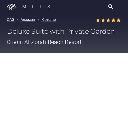
MITS
›
›
ОАЭ
Аджман
К отелю
Deluxe Suite with Private Garden
Отель
Al Zorah Beach Resort