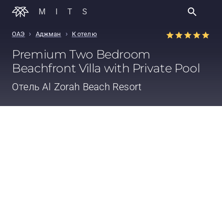
MITS
›
›
ОАЭ
Аджман
К отелю
Premium Two Bedroom
Beachfront Villa with Private Pool
Отель
Al Zorah Beach Resort