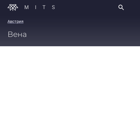
MITS
Австрия
Вена