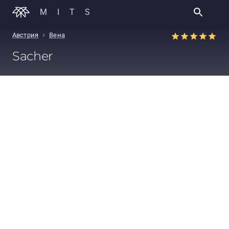
MITS
›
Австрия
Вена
Sacher