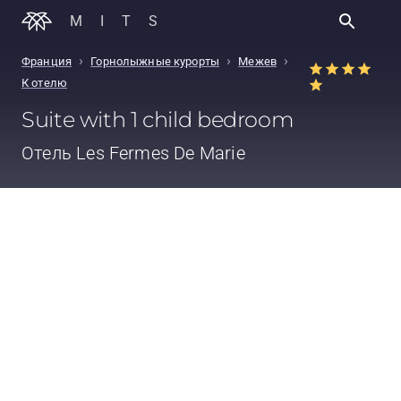
MITS
›
›
›
Франция
Горнолыжные курорты
Межев
К отелю
Suite with 1 child bedroom
Отель
Les Fermes De Marie