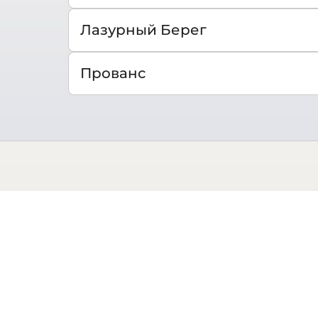
Лазурный Берег
Прованс
Биарриц