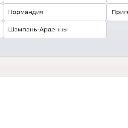
Нормандия
Приг
Шампань-Арденны
Города
Бордо
Пар