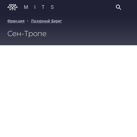
MITS
›
Франция
Лазурный Берег
Сен-Тропе