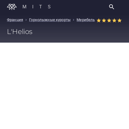
MITS
›
›
Франция
Горнолыжные курорты
Мерибель
L'Helios