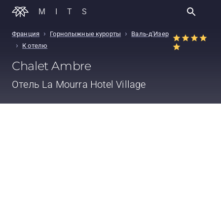
MITS
›
›
Франция
Горнолыжные курорты
Валь-д'Изер
›
К отелю
Chalet Ambre
Отель
La Mourra Hotel Village