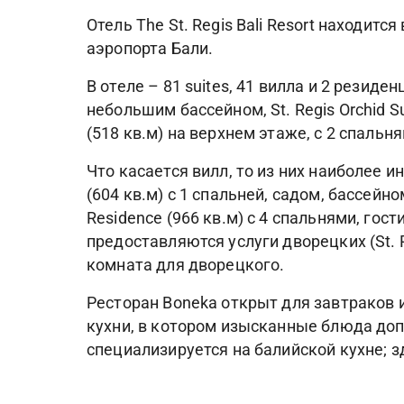
Отель The St. Regis Bali Resort находит
аэропорта Бали.
В отеле – 81 suites, 41 вилла и 2 резиден
небольшим бассейном, St. Regis Orchid Su
(518 кв.м) на верхнем этаже, с 2 спальн
Что касается вилл, то из них наиболее ин
(604 кв.м) с 1 спальней, садом, бассей
Residence (966 кв.м) с 4 спальнями, гос
предоставляются услуги дворецких (St. R
комната для дворецкого.
Ресторан Boneka открыт для завтраков и
кухни, в котором изысканные блюда доп
специализируется на балийской кухне;
вино "Брем" и знаменитый кофе "Копи Люв
фирменный The St. Regis Bar, где по веч