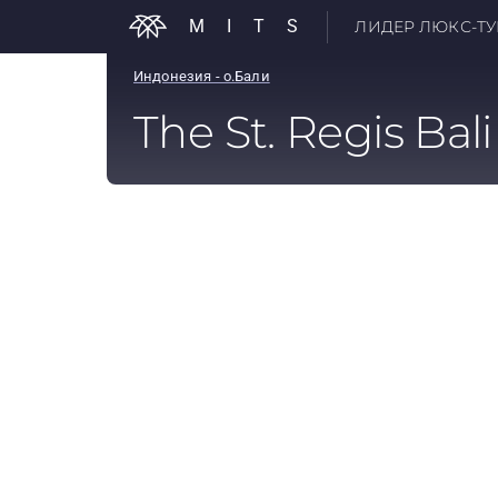
MITS
ЛИДЕР ЛЮКС-ТУР
Индонезия - о.Бали
The St. Regis Bal