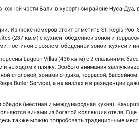
ся в южной части Бали, в курортном районе Нуса-Дуа
ции. Из люкс-номеров стоит отметить St. Regis Pool S
ites (237 кв.м) с кухней, обеденной зоной и террасо
ями, гостиной с роялем, обеденной зоной, кухней и 
тересны Lagoon Villas (436 кв.м) с 2 спальнями, басс
ном и выходом к пляжу. Особого внимания заслужива
тиной-столовой, зонами отдыха, террасой, бассейном
egis Butler Service), а на виллах и в резиденции д
 обедов (местная и международная кухня). Kayuput
олняются винами из богатой коллекции отеля. Еще о
 здесь также можно попробовать традиционные мес
ак". Кроме того, в отеле есть ресторан Gourmand De
ерам звучит живая джазовая музыка, и бар у бассей