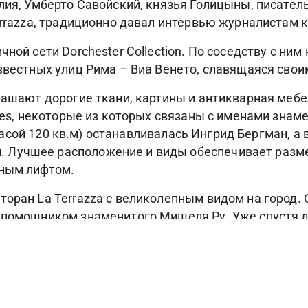
лия, Умберто Савойский, князья Голицыны, писател
Terrazza, традиционно давал интервью журналистам
ной сети Dorchester Collection. По соседству с ним
известных улиц Рима – Виа Венето, славящаяся сво
крашают дорогие ткани, картины и антикварная ме
ites, некоторые из которых связаны с именами знам
расой 120 кв.м) останавливалась Ингрид Бергман, а в V
учшее расположение и виды обеспечивает размещен
нным лифтом.
оран La Terrazza с великолепным видом на город. 
 помощником знаменитого Мишеля Ру. Уже спустя д
ichelin. В своей работе Фабио Черво с успехом соч
 к приправам, французское искусство приготовлени
l Giardino, где гостям предлагают традиционные ита
лугам гостей – круглосуточный тренажерный зал и 