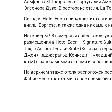
Альфонсо XIII, королева Португалии Аме
Элеонора Дузе. В ресторане отеля, La 
Сегодня Hotel Eden принадлежит гостинич
виллы Боргезе, а также одна из самых 
Интерьеры 98 номеров и suites отеля у
размещения в Hotel Eden – Signature Su
Так, в Aurora Terrace Suite (86 кв.м с тер
Джон Фицджеральд Кеннеди – младший. Л
кв.м) с панорамными окнами и собстве
На верхнем этаже отеля расположен рест
Фабио Черво, который в свое время был
ресторан получил звезду путеводителя M
гастрономии, любовь азиатских поваров
кухни. Также в отеле открыты ресторан I
В оздоровительном центре Eden Spa к ус