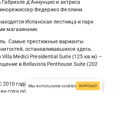
ь Габриэле д’Аннунцио и актриса
 кинорежиссер Федерико Феллини.
 находятся Испанская лестница и парк
ими магазинами.
бель. Самые престижные варианты
енитостей, останавливавшихся здесь.
illa Medici Presidential Suite (125 кв.м) –
ие в Bellavista Penthouse Suite (202
С 2010 года его кухню возглавляет
Мы используем cookies
ХОРОШО
ва года после прихода нового шефа
етает лучшие находки итальянской
я соусов и модные тенденции испанской
льянские блюда, и бар La Libreria.
3 spa suites с хаммамом и душем (один