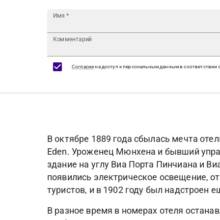
Имя
*
Комментарий
Согласие
на доступ к персональным данным в соответствии 
В октябре 1889 года сбылась мечта оте
Eden. Уроженец Мюнхена и бывший управ
здание на углу Виа Порта Пинчиана и Ви
появились электрическое освещение, от
туристов, и в 1902 году был надстроен е
В разное время в номерах отеля остана