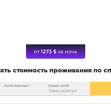
от
1273
$
за ночь
ать стоимость проживания по с
Кол-во взрослых
*
Возраст детей