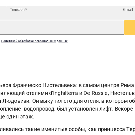
Телефон
*
E-mail
с
Политикой обработки персональных данных
льера Франческо Нистельвека: в самом центре Рима
ляющий отелями d'Inghilterra и De Russie, Нистель
а Людовизи. Он выкупил его для отеля, в котором о
опление, водопровод, был установлен лифт. Вскоре 
ще один этаж.
вливались такие именитые особы, как принцесса Те