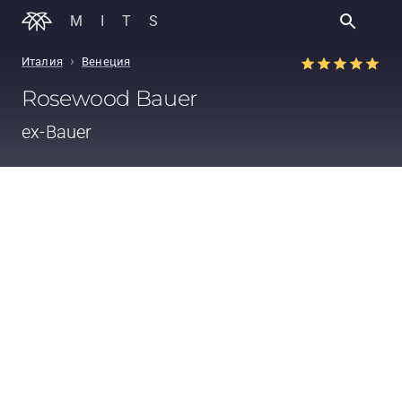
MITS
›
Италия
Венеция
Rosewood Bauer
ex-Bauer