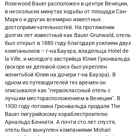
Rosewood Bauer расположен в центре Венеции,
в нескольких минутах ходьбы от площади Сан-
Марко и других всемирно известных
достопримечательностей. На протяжении
долгих лет известный как Bauer-Grunwald, отель
был открыт в 1880 году благодаря усилиям двух
компаньонов – г-на Бауэра, владельца Hotel de
la Ville, и молодого австрийца Юлия Грюнвальда
(вскоре их деловой союз был укреплен
женитьбой Юлия на дочери г-на Бауэра). В
одном из путеводителей тех времен он
описывался как "первоклассный отель с
лучшим месторасположением в Венеции". В
1930 году потомки Грюнвальда продали The
Bauer лигурийскому кораблестроителю
Арнальдо Беннати. А почти сто лет спустя,
отель был выкуплен компаниями Mohari