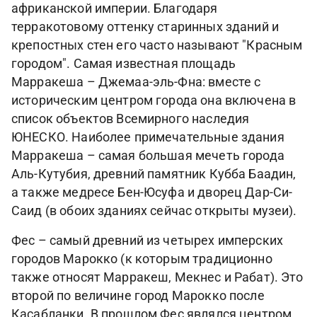
африканской империи. Благодаря
терракотовому оттенку старинных зданий и
крепостных стен его часто называют "Красным
городом". Самая известная площадь
Марракеша – Джемаа-эль-Фна: вместе с
историческим центром города она включена в
список объектов Всемирного наследия
ЮНЕСКО. Наиболее примечательные здания
Марракеша – самая большая мечеть города
Аль-Кутубия, древний памятник Кубба Баадин,
а также медресе Бен-Юсуфа и дворец Дар-Си-
Саид (в обоих зданиях сейчас открыты музеи).
Фес – самый древний из четырех имперских
городов Марокко (к которым традиционно
также относят Марракеш, Мекнес и Рабат). Это
второй по величине город Марокко после
Касабланки. В прошлом Фес являлся центром