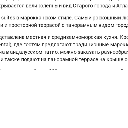
рывается великолепный вид Старого города и Атла
 suites в марокканском стиле. Самый роскошный люкс
 и просторной террасой с панорамным видом города
едставлена местная и средиземноморская кухня. Кро
riental), где гостям предлагают традиционные марокк
 в андалусском патио, можно заказать разнообразн
и также подают на панорамной террасе на крыше о
на площади более 200 кв.м, предлагает широкий вы
оряжении гостей – 14-метровый открытый бассейн, 