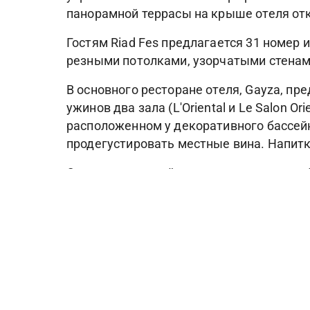
панорамной террасы на крыше отеля отк
Гостям Riad Fes предлагается 31 номер и
резными потолками, узорчатыми стенами
В основного ресторане отеля, Gayza, пр
ужинов два зала (L'Oriental и Le Salon O
расположенном у декоративного бассейна
продегустировать местные вина. Напитк
Оздоровительный центр, расположенный 
различные виды массажа. Также в расп
тренажерный зал.