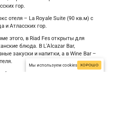
сских гор.
 отеля – La Royale Suite (90 кв.м) с
 и Атласских гор.
ме этого, в Riad Fes открыты для
анские блюда. В L'Alcazar Bar,
ые закуски и напитки, а в Wine Bar –
теля.
Мы используем cookies
ХОРОШО
бор спа-процедур для лица и тела и
хаммам, инфракрасная сауна и