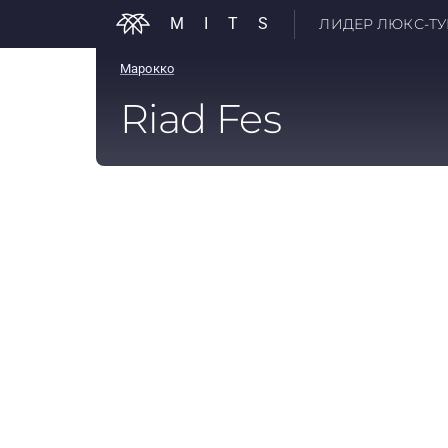
MITS
ЛИДЕР ЛЮКС-ТУР
Марокко
Riad Fes