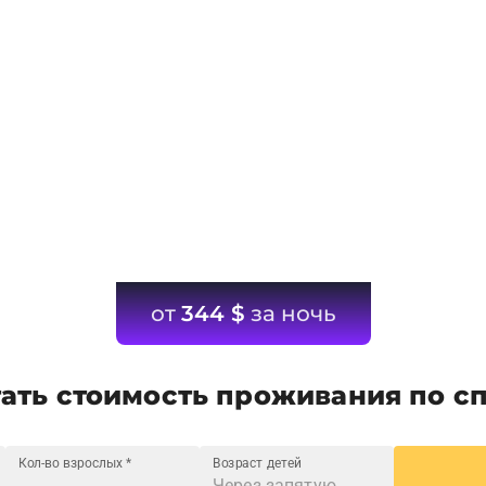
от
344
$
за ночь
ать стоимость проживания по с
Кол-во взрослых
*
Возраст детей