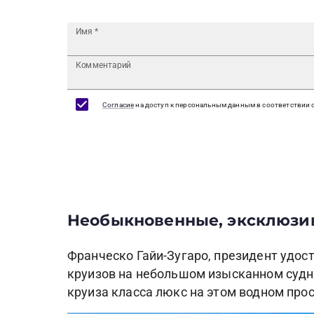
Имя
*
Комментарий
Согласие
на доступ к персональным данным в соответствии 
Необыкновенные, эксклюзи
Франческо Гайи-Зугаро, президент удос
круизов на небольшом изысканном судн
круиза класса люкс на этом водном прос