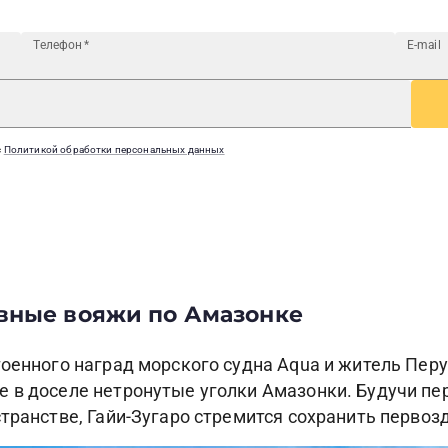
Телефон
*
E-mail
с
Политикой обработки персональных данных
вные вояжи по Амазонке
тоенного наград морского судна Aqua и житель Пер
е в доселе нетронутые уголки Амазонки. Будучи п
транстве, Гайи-Зугаро стремится сохранить первоз