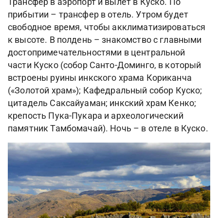
Трансфер в аэропорт и вылет в Куско. По
прибытии – трансфер в отель. Утром будет
свободное время, чтобы акклиматизироваться
к высоте. В полдень – знакомство с главными
достопримечательностями в центральной
части Куско (собор Санто-Доминго, в который
встроены руины инкского храма Кориканча
(«Золотой храм»); Кафедральный собор Куско;
цитадель Саксайуаман; инкский храм Кенко;
крепость Пука-Пукара и археологический
памятник Тамбомачай). Ночь – в отеле в Куско.