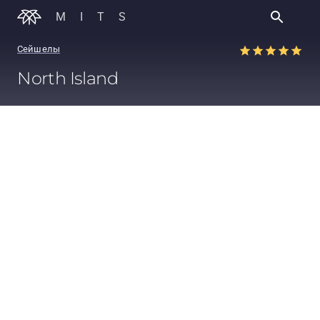
MITS
Сейшелы
North Island