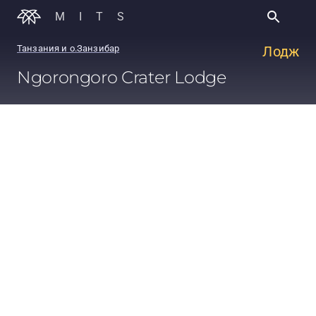
MITS
Танзания и о.Занзибар
Лодж
Ngorongoro Crater Lodge