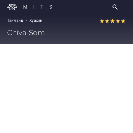
MITS
›
Таиланд
Хуахин
Chiva-Som