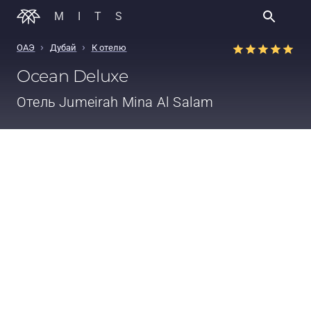
MITS
›
›
ОАЭ
Дубай
К отелю
Ocean Deluxe
Отель
Jumeirah Mina Al Salam