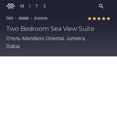
MITS
›
›
ОАЭ
Дубай
К отелю
Two Bedroom Sea View Suite
Отель
Mandarin Oriental Jumeira
Dubai