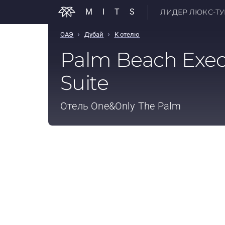
MITS
ЛИДЕР ЛЮКС-ТУР
›
›
ОАЭ
Дубай
К отелю
Palm Beach Exec
Suite
Отель
One&Only The Palm