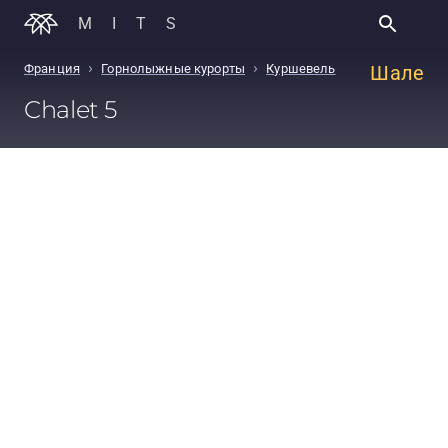
MITS
›
›
Франция
Горнолыжные курорты
Куршевель
Шале
Chalet 5